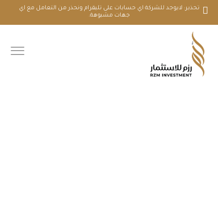
تحذير: لايوجد للشركة اي حسابات على تليقرام ونحذر من التعامل مع اي
جهات مشبوهة.
أرقام الهواتف ونموذج التواصل

تواصل معنا